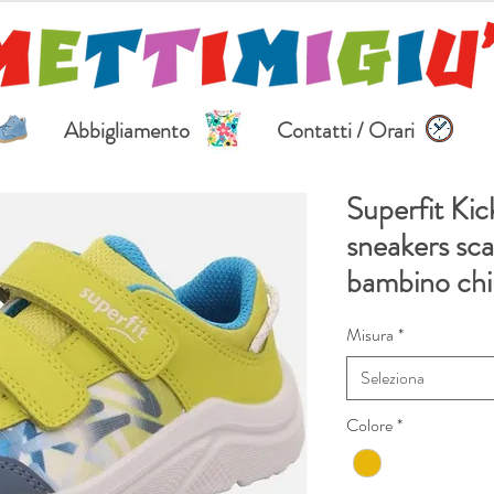
Abbigliamento
Contatti / Orari
Superfit Ki
sneakers sca
bambino chi
Misura
*
Seleziona
Colore
*