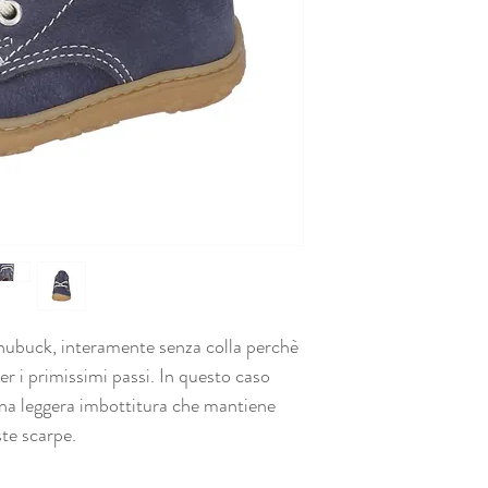
e nubuck, interamente senza colla perchè
per i primissimi passi. In questo caso
na leggera imbottitura che mantiene
este scarpe.