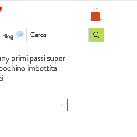
Blog
ny primi passi super
n pochino imbottita
ci