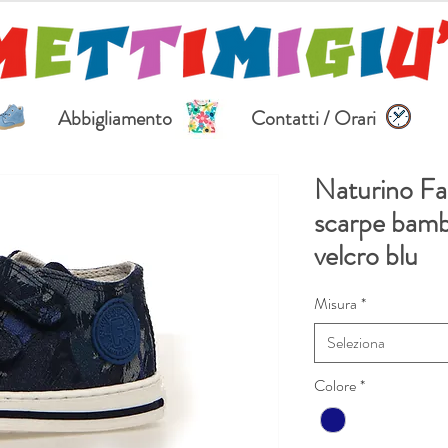
Abbigliamento
Contatti / Orari
Naturino Fa
scarpe bamb
velcro blu
Misura
*
Seleziona
Colore
*