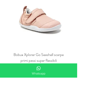
Bobux Xplorer Go Seashell scarpe
Bobux Xplorer Go Vintage
primi passi super flessibili
primi passi super flessibili 
Krabbelnschuhe
Whatsapp