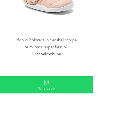
Bobux Xplorer Go Seashell scarpe
Bobux Xplorer Go Vintage
primi passi super flessibili
primi passi super flessibili 
Krabbelnschuhe
Whatsapp