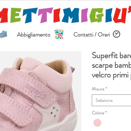
Abbigliamento
Contatti / Orari
Superfit ba
scarpe bamb
velcro primi 
Misura
*
Seleziona
Colore
*