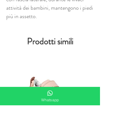
attività dei bambini, mantengono i piedi
più in assetto.
Prodotti simili
Whatsapp
Bobux Xplorer Go Seashell scarpe
Bobux Xplorer Go Vintage