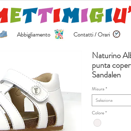
Abbigliamento
Contatti / Orari
Naturino Al
punta coperta
Sandalen
Misura
*
Seleziona
Colore
*