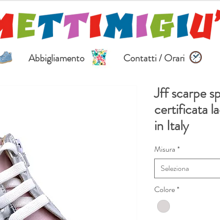
Abbigliamento
Contatti / Orari
Jff scarpe sp
certificata 
in Italy
Misura
*
Seleziona
Colore
*