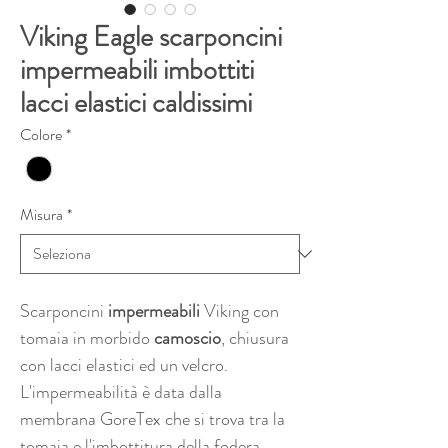
Viking Eagle scarponcini
impermeabili imbottiti
lacci elastici caldissimi
Colore
*
Misura
*
Scarponcini
impermeabili
Viking
con
tomaia in morbido
camoscio
, chiusura
con lacci elastici ed un velcro.
L'impermeabilità è data dalla
membrana GoreTex che si trova tra la
tomaia e l'imbottitura della fodera.