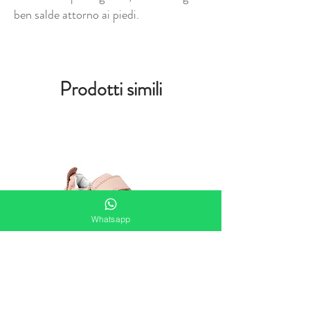
ben salde attorno ai piedi.
Prodotti simili
Whatsapp
Bobux Xplorer Go Seashell scarpe
Bobux Xplorer Go Vintage