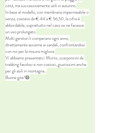
città, ma successivamente utili in autunno.
In base al modello, con membrana impermeabile o 
senza, costano da € 44 a € 56,50, la cifra è 
abbordabile, soprattutto nel caso se ne facesse 
un uso prolungato.
Molti genitori li comperano ogni anno, 
direttamente assieme ai sandali, confrontandosi 
con noi per la misura migliore.
Vi abbiamo presentato i Moritz, scarponcini da 
trekking favolosi e non costosi, giustissimi anche 
per gli asili in montagna...
Buone gite!
😄