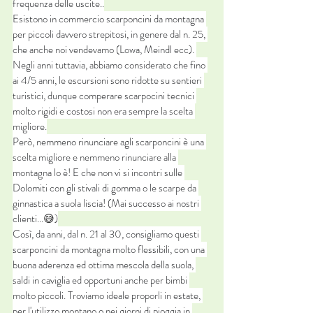
frequenza delle uscite..
Esistono in commercio scarponcini da montagna 
per piccoli davvero strepitosi, in genere dal n. 25, 
che anche noi vendevamo (Lowa, Meindl ecc). 
Negli anni tuttavia, abbiamo considerato che fino 
ai 4/5 anni, le escursioni sono ridotte su sentieri 
turistici, dunque comperare scarpocini tecnici 
molto rigidi e costosi non era sempre la scelta 
migliore.
Però, nemmeno rinunciare agli scarponcini è una 
scelta migliore e nemmeno rinunciare alla 
montagna lo è! E che non vi si incontri sulle 
Dolomiti con gli stivali di gomma o le scarpe da 
ginnastica a suola liscia! (Mai successo ai nostri 
clienti...
😅)
Così, da anni, dal n. 21 al 30, consigliamo questi 
scarponcini da montagna molto flessibili, con una 
buona aderenza ed ottima mescola della suola, 
saldi in caviglia ed opportuni anche per bimbi 
molto piccoli. Troviamo ideale proporli in estate, 
per l'utilizzo montano o nei giorni di pioggia in 