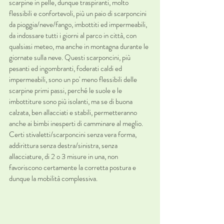
scarpine in pelle, dunque traspiranti, molto 
flessibili e confortevoli, più un paio di scarponcini 
da pioggia/neve/fango, imbottiti ed impermeabili, 
da indossare tutti i giorni al parco in città, con 
qualsiasi meteo, ma anche in montagna durante le 
giornate sulla neve. Questi scarponcini, più 
pesanti ed ingombranti, foderati caldi ed 
impermeabili, sono un po' meno flessibili delle 
scarpine primi passi, perché le suole e le 
imbottiture sono più isolanti, ma se di buona 
calzata, ben allacciati e stabili, permetteranno 
anche ai bimbi inesperti di camminare al meglio.
Certi stivaletti/scarponcini senza vera forma, 
addirittura senza destra/sinistra, senza 
allacciature, di 2 o 3 misure in una, non 
favoriscono certamente la corretta postura e 
dunque la mobilità complessiva. 